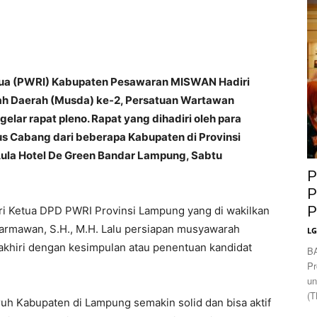
News
ua (PWRI) Kabupaten Pesawaran MISWAN Hadiri
h Daerah (Musda) ke-2, Persatuan Wartawan
lar rapat pleno. Rapat yang dihadiri oleh para
s Cabang dari beberapa Kabupaten di Provinsi
Aula Hotel De Green Bandar Lampung, Sabtu
P
P
P
ari Ketua DPD PWRI Provinsi Lampung yang di wakilkan
rmawan, S.H., M.H. Lalu persiapan musyawarah
L
akhiri dengan kesimpulan atau penentuan kandidat
B
Pr
un
(T
h Kabupaten di Lampung semakin solid dan bisa aktif