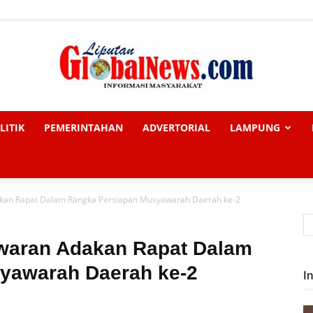
LITIK
PEMERINTAHAN
ADVERTORIAL
LAMPUNG
Liputan
kan Rapat Dalam Rangka Persiapan Musyawarah Daerah ke-2
Global
waran Adakan Rapat Dalam
yawarah Daerah ke-2
In