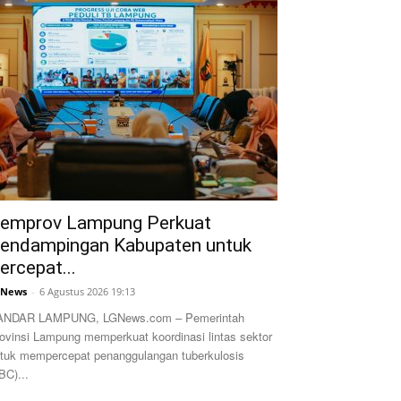
emprov Lampung Perkuat
endampingan Kabupaten untuk
ercepat...
GNews
-
6 Agustus 2026 19:13
ANDAR LAMPUNG, LGNews.com – Pemerintah
ovinsi Lampung memperkuat koordinasi lintas sektor
tuk mempercepat penanggulangan tuberkulosis
BC)...