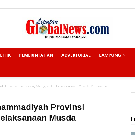
LITIK
PEMERINTAHAN
ADVERTORIAL
LAMPUNG
Liputan
 Provinsi Lampung Menghadiri Pelaksanaan Musda Pesawaran
Global
ammadiyah Provinsi
Pelaksanaan Musda
In