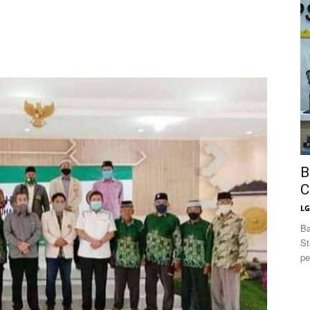
News
B
C
L
Ba
St
pe