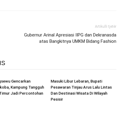
Artikulli tjetër
Gubernur Arinal Apresiasi IIPG dan Dekranasda
atas Bangkitnya UMKM Bidang Fashion
IS
ngsewu Gencarkan
Masuki Libur Lebaran, Bupati
rkoba, Kampung Tangguh
Pesawaran Tinjau Arus Lalu Lintas
 Timur Jadi Percontohan
Dan Destinasi Wisata Di Wilayah
Pesisir