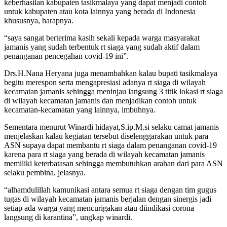
keberhasilan kabupaten tasikmalaya yang dapat menjadi contoh
untuk kabupaten atau kota lainnya yang berada di Indonesia
khususnya, harapnya.
“saya sangat berterima kasih sekali kepada warga masyarakat
jamanis yang sudah terbentuk rt siaga yang sudah aktif dalam
penanganan pencegahan covid-19 ini”.
Drs.H.Nana Heryana juga menambahkan kalau bupati tasikmalaya
begitu merespon serta mengapresiasi adanya rt siaga di wilayah
kecamatan jamanis sehingga meninjau langsung 3 titik lokasi rt siaga
di wilayah kecamatan jamanis dan menjadikan contoh untuk
kecamatan-kecamatan yang lainnya, imbuhnya.
Sementara menurut Winardi hidayat,S.ip.M.si selaku camat jamanis
menjelaskan kalau kegiatan tersebut diselenggarakan untuk para
ASN supaya dapat membantu rt siaga dalam penanganan covid-19
karena para rt siaga yang berada di wilayah kecamatan jamanis
memiliki keterbatasan sehingga membutuhkan arahan dari para ASN
selaku pembina, jelasnya.
“alhamdulillah kamunikasi antara semua rt siaga dengan tim gugus
tugas di wilayah kecamatan jamanis berjalan dengan sinergis jadi
setiap ada warga yang mencurigakan atau diindikasi corona
langsung di karantina”, ungkap winardi.