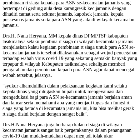
pembinaan rt siaga kepada para ASN se-kecamatan jamanis yang
bertempat di gedung aula desa karangresik kec.jamanis dengan
dihadiri camat serta sekmat jamanis, kapolsek jamanis, kepala
puskesmas jamanis serta para ASN yang ada di wilayah kecamatan
jamanis.
Drs.H. Nana Heryana, MM kepala dinas DPMPTSP kabupaten
tasikmalaya selaku pembina rt siaga di wilayah kecamatan jamanis
menjelaskan kalau kegiatan pembinaan rt siaga untuk para ASN se-
kecamatan jamanis tersebut dilaksanakan sebagai wujud pencegahan
terhadap wabah virus covid-19 yang sekarang semakin banyak yang
terpapar di wilayah Kabupaten tasikmalaya sekaligus memberi
pengarahan dan pembinaan kepada para ASN agar dapat mencegah
wabah tersebut, jelasnya.
“syukur alhamdulillah dalam pelaksanaan kegiatan kami selaku
kepala dinas yang ditugaskan bupati untuk mengevaluasi dan
mengedukasi bagi para ASN se-kecamatan jamanis berjalan aman
dan lancar serta memahami apa yang menjadi tugas dan fungsi rt
siaga yang berada di kecamatan jamanis ini, kita bisa melihat gerak
rt siaga disini berjalan dengan sangat baik”.
Drs.H.Nana Heryana juga berharap kalau rt siaga di wilayah
kecamatan jamanis sangat baik pergerakannya dalam penanganan
covid-19 dan mudah-mudahan dapat menjadi tolak ukur