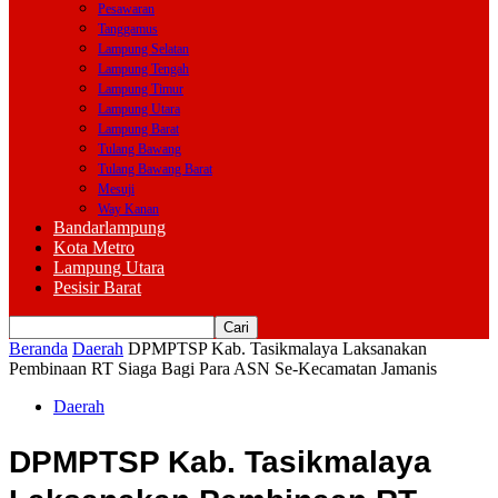
Pesawaran
Tanggamus
Lampung Selatan
Lampung Tengah
Lampung Timur
Lampung Utara
Lampung Barat
Tulang Bawang
Tulang Bawang Barat
Mesuji
Way Kanan
Bandarlampung
Kota Metro
Lampung Utara
Pesisir Barat
Beranda
Daerah
DPMPTSP Kab. Tasikmalaya Laksanakan
Pembinaan RT Siaga Bagi Para ASN Se-Kecamatan Jamanis
Daerah
DPMPTSP Kab. Tasikmalaya