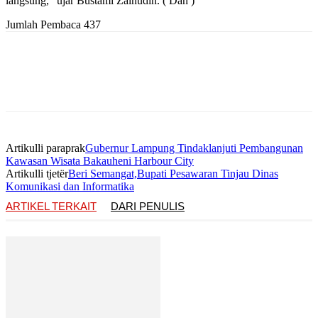
langsung,” ujar Bustami Zainudin. ( Dan )
Jumlah Pembaca
437
Artikulli paraprak
Gubernur Lampung Tindaklanjuti Pembangunan
Kawasan Wisata Bakauheni Harbour City
Artikulli tjetër
Beri Semangat,Bupati Pesawaran Tinjau Dinas
Komunikasi dan Informatika
ARTIKEL TERKAIT
DARI PENULIS