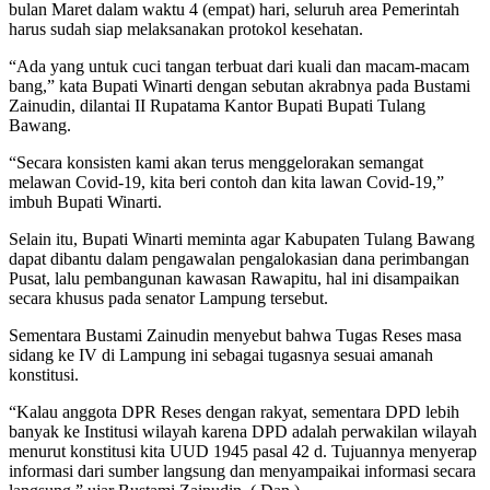
bulan Maret dalam waktu 4 (empat) hari, seluruh area Pemerintah
harus sudah siap melaksanakan protokol kesehatan.
“Ada yang untuk cuci tangan terbuat dari kuali dan macam-macam
bang,” kata Bupati Winarti dengan sebutan akrabnya pada Bustami
Zainudin, dilantai II Rupatama Kantor Bupati Bupati Tulang
Bawang.
“Secara konsisten kami akan terus menggelorakan semangat
melawan Covid-19, kita beri contoh dan kita lawan Covid-19,”
imbuh Bupati Winarti.
Selain itu, Bupati Winarti meminta agar Kabupaten Tulang Bawang
dapat dibantu dalam pengawalan pengalokasian dana perimbangan
Pusat, lalu pembangunan kawasan Rawapitu, hal ini disampaikan
secara khusus pada senator Lampung tersebut.
Sementara Bustami Zainudin menyebut bahwa Tugas Reses masa
sidang ke IV di Lampung ini sebagai tugasnya sesuai amanah
konstitusi.
“Kalau anggota DPR Reses dengan rakyat, sementara DPD lebih
banyak ke Institusi wilayah karena DPD adalah perwakilan wilayah
menurut konstitusi kita UUD 1945 pasal 42 d. Tujuannya menyerap
informasi dari sumber langsung dan menyampaikai informasi secara