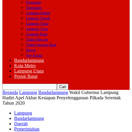
Pesawaran
Tanggamus
Lampung Selatan
Lampung Tengah
Lampung Timur
Lampung Utara
Lampung Barat
Tulang Bawang
Tulang Bawang Barat
Mesuji
Way Kanan
Bandarlampung
Kota Metro
Lampung Utara
Pesisir Barat
Beranda
Lampung
Bandarlampung
Wakil Gubernur Lampung
Hadiri Apel Akbar Kesiapan Penyelenggaraan Pilkada Serentak
Tahun 2020
Lampung
Bandarlampung
Daerah
Pemerintahan