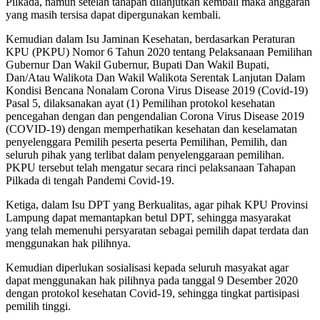
Pilkada, namun setelah tahapan dilanjutkan kembali maka anggaran
yang masih tersisa dapat dipergunakan kembali.
Kemudian dalam Isu Jaminan Kesehatan, berdasarkan Peraturan
KPU (PKPU) Nomor 6 Tahun 2020 tentang Pelaksanaan Pemilihan
Gubernur Dan Wakil Gubernur, Bupati Dan Wakil Bupati,
Dan/Atau Walikota Dan Wakil Walikota Serentak Lanjutan Dalam
Kondisi Bencana Nonalam Corona Virus Disease 2019 (Covid-19)
Pasal 5, dilaksanakan ayat (1) Pemilihan protokol kesehatan
pencegahan dengan dan pengendalian Corona Virus Disease 2019
(COVID-19) dengan memperhatikan kesehatan dan keselamatan
penyelenggara Pemilih peserta peserta Pemilihan, Pemilih, dan
seluruh pihak yang terlibat dalam penyelenggaraan pemilihan.
PKPU tersebut telah mengatur secara rinci pelaksanaan Tahapan
Pilkada di tengah Pandemi Covid-19.
Ketiga, dalam Isu DPT yang Berkualitas, agar pihak KPU Provinsi
Lampung dapat memantapkan betul DPT, sehingga masyarakat
yang telah memenuhi persyaratan sebagai pemilih dapat terdata dan
menggunakan hak pilihnya.
Kemudian diperlukan sosialisasi kepada seluruh masyakat agar
dapat menggunakan hak pilihnya pada tanggal 9 Desember 2020
dengan protokol kesehatan Covid-19, sehingga tingkat partisipasi
pemilih tinggi.