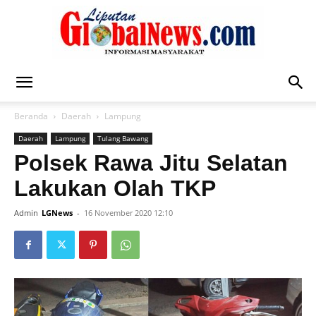
Liputan
Beranda
Daerah
Lampung
Daerah
Lampung
Tulang Bawang
Global
Polsek Rawa Jitu Selatan
Lakukan Olah TKP
Admin
LGNews
-
16 November 2020 12:10
News